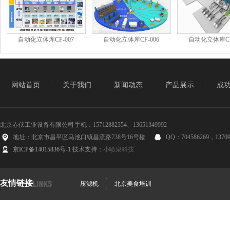
自动化立体库CF-007
自动化立体库CF-006
自动化立体库CF
网站首页
关于我们
新闻动态
产品展示
成
北京赤伏工业设备有限公司 手机：15712882354、13651349992
地址：北京市昌平区马池口镇昌流路738号16号楼
QQ：704586269，13709
京ICP备14015836号-1
技术支持：
小喷泉科技
友情链接
压滤机
北京美食培训