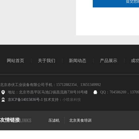
网站首页
关于我们
新闻动态
产品展示
成
北京赤伏工业设备有限公司 手机：15712882354、13651349992
地址：北京市昌平区马池口镇昌流路738号16号楼
QQ：704586269，13709
京ICP备14015836号-1
技术支持：
小喷泉科技
友情链接
压滤机
北京美食培训