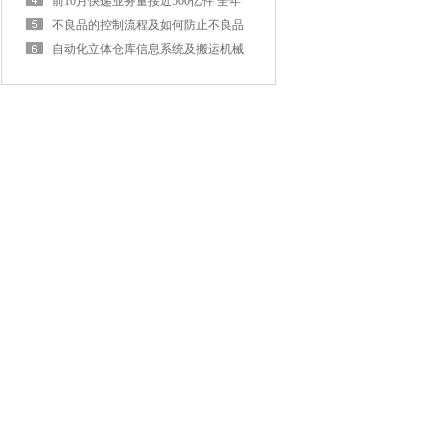
前10月快递业务量接近500亿件 全年
破600亿件在望
不良品的控制流程及如何防止不良品
的产生
自动化立体仓库信息系统及搬运机械