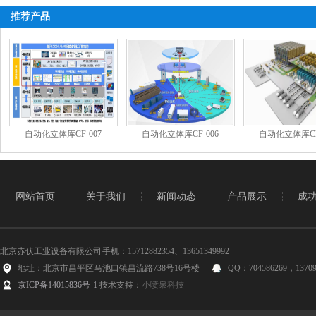
推荐产品
自动化立体库CF-007
自动化立体库CF-006
自动化立体库CF
网站首页
关于我们
新闻动态
产品展示
成
北京赤伏工业设备有限公司 手机：15712882354、13651349992
地址：北京市昌平区马池口镇昌流路738号16号楼
QQ：704586269，13709
京ICP备14015836号-1
技术支持：
小喷泉科技